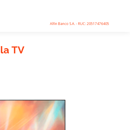
Alfin Banco S.A. - RUC: 20517476405
la TV