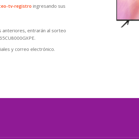
ingresando sus
eo-tv-registro
 anteriores, entrarán al sorteo
UN65CU8000GXPE.
les y correo electrónico.