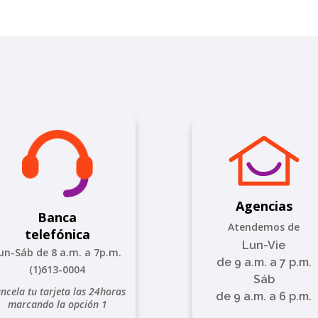
Agencias
Banca
Atendemos de
telefónica
Lun-Vie
un-Sáb de 8 a.m. a 7p.m.
de 9 a.m. a 7 p.m.
(1)613-0004
Sáb
ncela tu tarjeta las 24horas
de 9 a.m. a 6 p.m.
marcando la opción 1