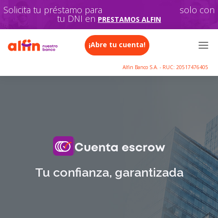
Solicita tu préstamo para
"TU FAMILIA"
solo con tu
DNI en
PRESTAMOS ALFIN
¡Abre tu cuenta!
Alfin Banco S.A. - RUC: 20517476405
Cuenta escrow
Tu confianza, garantizada