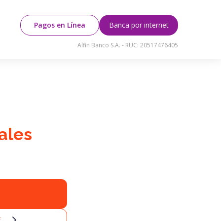
Pagos en Línea
Banca por internet
Alfin Banco S.A. - RUC: 20517476405
ales
F