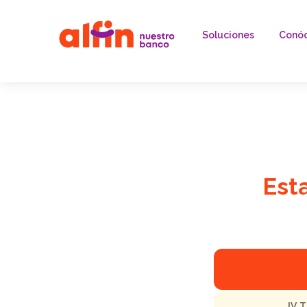
Soluciones
Conó
Est
IV 