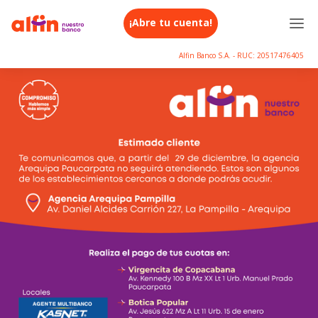
¡Abre tu cuenta!
Alfin Banco S.A. - RUC: 20517476405