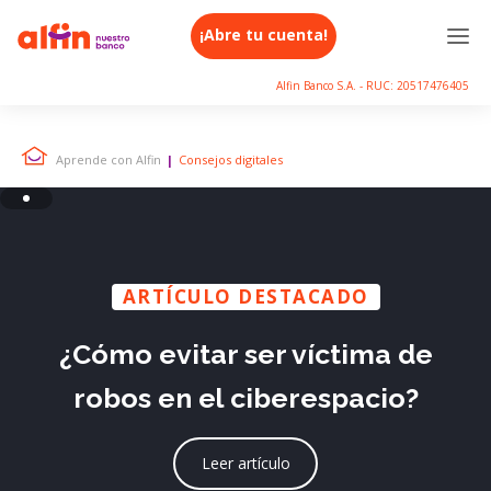
¡Abre tu cuenta!
Alfin Banco S.A. - RUC: 20517476405
Aprende con Alfin
|
Consejos digitales
ARTÍCULO DESTACADO
¿Cómo evitar ser víctima de
robos en el ciberespacio?
Leer artículo