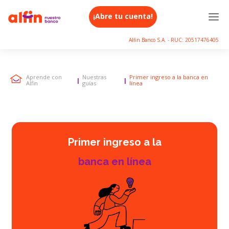
¡Abre tu cuenta!
Alfin Banco S.A. - RUC: 20517476405
Aprende con
Nuestras
Primer ingreso a la banca en
|
|
Alfin
guías
línea
Primer ingreso a la
banca en línea