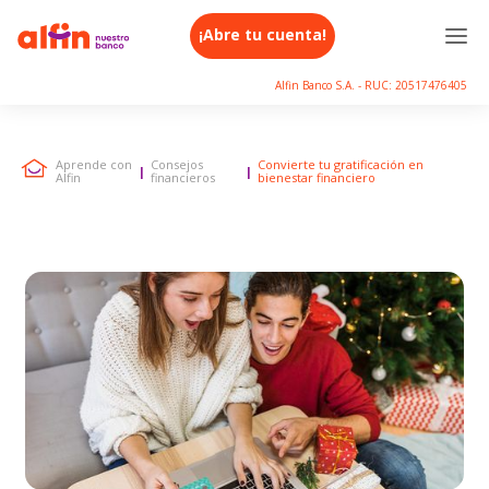
¡Abre tu cuenta!
Alfin Banco S.A. - RUC: 20517476405
Aprende con
Consejos
Convierte tu gratificación en
|
|
Alfin
financieros
bienestar financiero